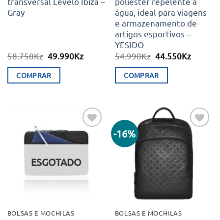
transversal Levelo Ibiza –
poliéster repelente à
Gray
água, ideal para viagens
e armazenamento de
artigos esportivos –
YESIDO
O
O
O
O
58.750
Kz
49.990
Kz
54.990
Kz
44.550
Kz
preço
preço
preço
preço
original
atual
original
atual
COMPRAR
COMPRAR
era:
é:
era:
é:
58.750Kz.
49.990Kz.
54.990Kz.
44.550K
-16%
Adicionar
Adicionar
aos meus
aos meus
desejos
desejos
ESGOTADO
BOLSAS E MOCHILAS
BOLSAS E MOCHILAS