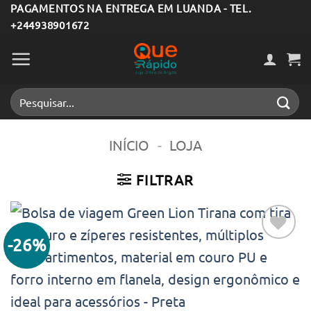
Skip
PAGAMENTOS NA ENTREGA EM LUANDA - TEL.
+244938901672
to
content
Pesquisar
por:
INÍCIO
-
LOJA
FILTRAR
-26%
Adicionar
aos meus
desejos