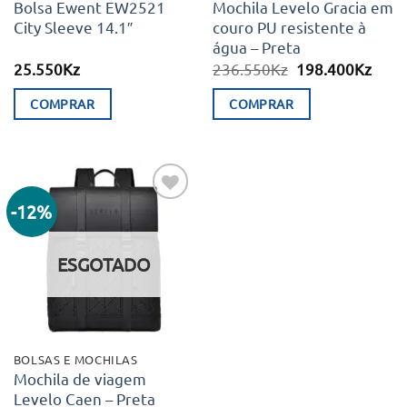
Bolsa Ewent EW2521
Mochila Levelo Gracia em
City Sleeve 14.1″
couro PU resistente à
água – Preta
O
O
25.550
Kz
236.550
Kz
198.400
Kz
preço
preç
original
atual
COMPRAR
COMPRAR
era:
é:
236.550Kz.
198.
-12%
Adicionar
aos meus
desejos
ESGOTADO
BOLSAS E MOCHILAS
Mochila de viagem
Levelo Caen – Preta