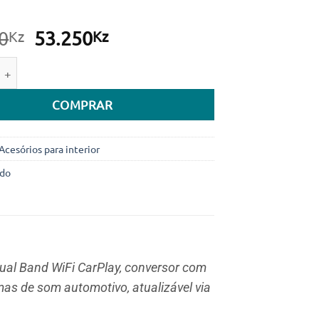
O
O
0
53.250
Kz
Kz
preço
preço
e de Adaptador CarPlay Dual Band WiFi conversor com fio par
original
atual
era:
é:
COMPRAR
79.800Kz.
53.250Kz.
Acesórios para interior
ido
al Band WiFi CarPlay, conversor com
mas de som automotivo, atualizável via