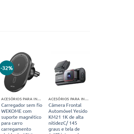
-32%
Adicionar
Adicionar
aos meus
aos meus
desejos
desejos
ACESÓRIOS PARA INTERIOR
ACESÓRIOS PARA INTERIOR
Carregador sem fio
Câmera Frontal
WEKOME com
Automóvel Yesido
suporte magnético
KM21 1K de alta
para carro
nitidezC/ 145
carregamento
graus e tela de