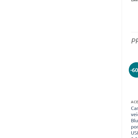
P
-6
Ca
vei
Bl
po
US