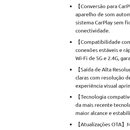
【Conversão para CarP
aparelho de som auto
sistema CarPlay sem fi
conectividade.
【Compatibilidade com
conexões estáveis ​​e r
Wi-Fi de 5G e 2.4G, ga
【Saída de Alta Resolu
claras com resolução 
experiência visual apr
【Tecnologia compatíve
da mais recente tecnol
maior alcance e estabil
【Atualizações OTA】Ma