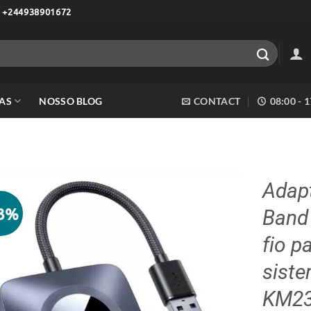
 +244938901672
AS
NOSSO BLOG
CONTACT
08:00 - 
Adap
33%
Band
Adicionar
aos meus
fio p
desejos
sist
KM2