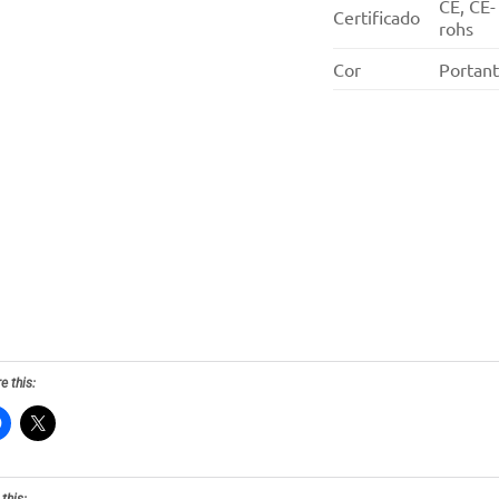
CE, CE-
Certificado
rohs
Cor
Portan
e this:
 this: