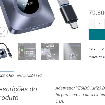
79.80
Quantidad
Categoria:
Marca:
Yes
SCRIÇÃO
AVALIAÇÕES (0)
escrições do
Adaptador YESIDO KM23 Du
fio para sem fio para siste
roduto
OTA.