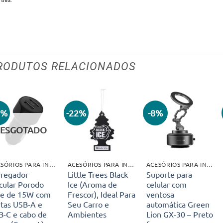
RODUTOS RELACIONADOS
0%
-22%
-8%
Adicionar
Adicionar
Adicionar
aos meus
aos meus
aos meus
ESGOTADO
desejos
desejos
desejos
ACESÓRIOS PARA INTERIOR
ACESÓRIOS PARA INTERIOR
ACESÓRIOS PARA INTERIOR
rregador
Little Trees Black
Suporte para
cular Porodo
Ice (Aroma de
celular com
ue de 15W com
Frescor), Ideal Para
ventosa
rtas USB-A e
Seu Carro e
automática Green
B-C e cabo de
Ambientes
Lion GX-30 – Preto