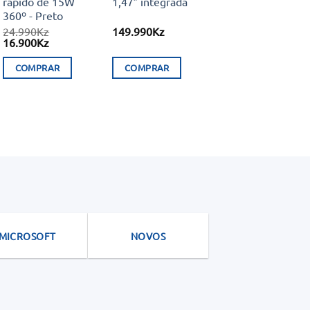
rápido de 15W
1,47″ integrada
360º ​​- Preto
24.990
Kz
149.990
Kz
O
O
16.900
Kz
preço
preço
original
atual
COMPRAR
COMPRAR
era:
é:
24.990Kz.
16.900Kz.
MICROSOFT
NOVOS