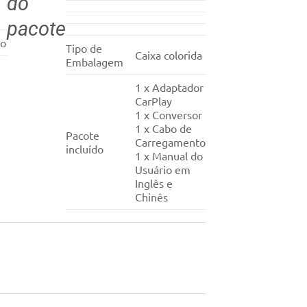
do
pacote
to
Tipo de
Caixa colorida
Embalagem
1 x Adaptador
CarPlay
1 x Conversor
1 x Cabo de
Pacote
Carregamento
incluído
1 x Manual do
Usuário em
Inglês e
Chinês