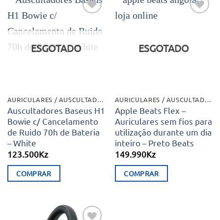
Adicionar
Adicionar
aos meus
aos meus
desejos
desejos
ESGOTADO
ESGOTADO
AURICULARES / AUSCULTADORES
AURICULARES / AUSCULTADORES
Auscultadores Baseus H1
Apple Beats Flex –
Bowie c/ Cancelamento
Auriculares sem fios para
de Ruido 70h de Bateria
utilização durante um dia
– White
inteiro – Preto Beats
123.500
Kz
149.990
Kz
COMPRAR
COMPRAR