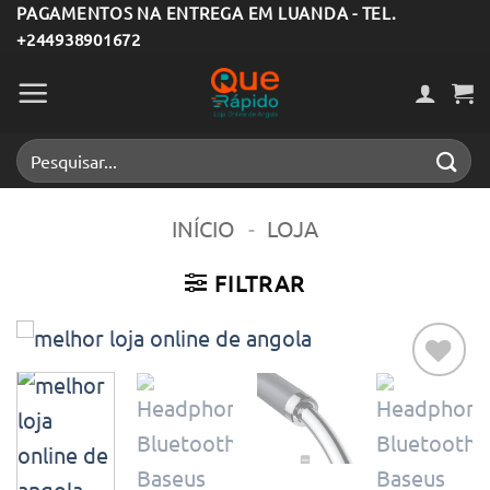
Skip
PAGAMENTOS NA ENTREGA EM LUANDA - TEL.
+244938901672
to
content
Pesquisar
por:
INÍCIO
-
LOJA
FILTRAR
Adicionar
aos meus
desejos