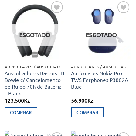
Adicionar
Adicionar
aos meus
aos meus
desejos
desejos
ESGOTADO
ESGOTADO
AURICULARES / AUSCULTADORES
AURICULARES / AUSCULTADORES
Auscultadores Baseus H1
Auriculares Nokia Pro
Bowie c/ Cancelamento
TWS Earphones P3802A
de Ruido 70h de Bateria
Blue
– Black
123.500
Kz
56.900
Kz
COMPRAR
COMPRAR