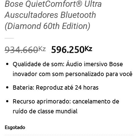
Bose QuietComfort® Ultra
Auscultadores Bluetooth
(Diamond 60th Edition)
Kz
O
Kz
O
934.660
596.250
preço
preço
Qualidade de som: Áudio imersivo Bose
original
atual
inovador com som personalizado para você
era:
é:
934.660Kz.
596.250Kz.
Bateria: Reproduz até 24 horas
Recurso aprimorado: cancelamento de
ruído de classe mundial
Esgotado