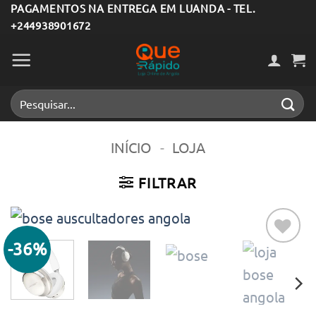
Skip
PAGAMENTOS NA ENTREGA EM LUANDA - TEL.
+244938901672
to
content
Pesquisar
por:
INÍCIO
-
LOJA
FILTRAR
-36%
Adicionar
aos meus
desejos