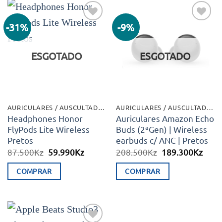
-31%
-9%
Adicionar
Adicionar
aos meus
aos meus
desejos
desejos
ESGOTADO
ESGOTADO
AURICULARES / AUSCULTADORES
AURICULARES / AUSCULTADORES
Headphones Honor
Auriculares Amazon Echo
FlyPods Lite Wireless
Buds (2ªGen) | Wireless
Pretos
earbuds c/ ANC | Pretos
O
O
O
O
87.500
Kz
59.990
Kz
208.500
Kz
189.300
Kz
preço
preço
preço
preç
original
atual
original
atual
COMPRAR
COMPRAR
era:
é:
era:
é:
87.500Kz.
59.990Kz.
208.500Kz.
189.