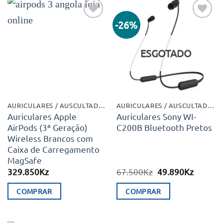
-26%
Adicionar
Adicionar
aos meus
aos meus
desejos
desejos
ESGOTADO
AURICULARES / AUSCULTADORES
AURICULARES / AUSCULTADORES
Auriculares Apple
Auriculares Sony WI-
AirPods (3ª Geração)
C200B Bluetooth Pretos
Wireless Brancos com
Caixa de Carregamento
MagSafe
O
O
329.850
Kz
67.500
Kz
49.890
Kz
preço
preço
original
atual
COMPRAR
COMPRAR
era:
é:
67.500Kz.
49.890K