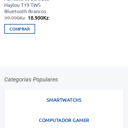
Haylou T19 TWS
Bluetooth Brancos
O
O
39.990
Kz
18.900
Kz
preço
preço
original
atual
COMPRAR
era:
é:
39.990Kz.
18.900Kz.
Categorias Populares
SMARTWATCHS
COMPUTADOR GAMER