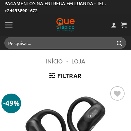
Skip
PAGAMENTOS NA ENTREGA EM LUANDA - TEL.
+244938901672
to
content
Pesquisar
por:
INÍCIO
-
LOJA
FILTRAR
-49%
Adicionar
aos meus
desejos