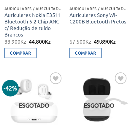
AURICULARES / AUSCULTADORES
AURICULARES / AUSCULTADORES
Auriculares Nokia E3511
Auriculares Sony WI-
Bluetooth 5.2 Chip ANC
C200B Bluetooth Pretos
c/ Redução de ruído
Brancos
O
O
O
O
88.900
Kz
44.800
Kz
67.500
Kz
49.890
Kz
preço
preço
preço
preço
original
atual
original
atual
COMPRAR
COMPRAR
era:
é:
era:
é:
88.900Kz.
44.800Kz.
67.500Kz.
49.890K
-42%
Adicionar
Adicionar
aos meus
aos meus
desejos
desejos
ESGOTADO
ESGOTADO