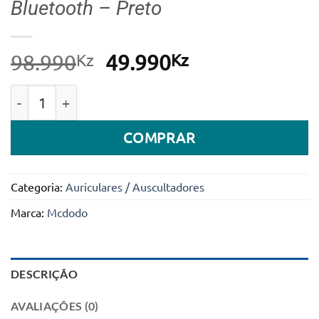
Bluetooth – Preto
Kz
O
Kz
O
98.990
49.990
preço
preço
Quantidade de Auriculares Desportivos Air O2 Mcdod
original
atual
era:
é:
COMPRAR
98.990Kz.
49.990Kz.
Categoria:
Auriculares / Auscultadores
Marca:
Mcdodo
DESCRIÇÃO
AVALIAÇÕES (0)