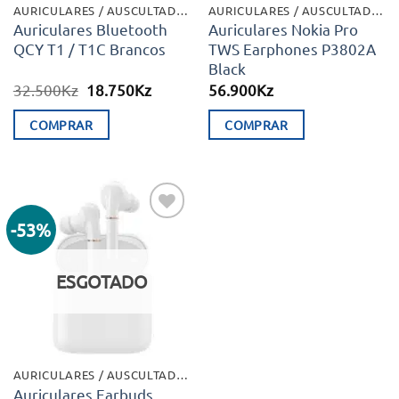
AURICULARES / AUSCULTADORES
AURICULARES / AUSCULTADORES
Auriculares Bluetooth
Auriculares Nokia Pro
QCY T1 / T1C Brancos
TWS Earphones P3802A
Black
O
O
32.500
Kz
18.750
Kz
56.900
Kz
preço
preço
original
atual
COMPRAR
COMPRAR
era:
é:
32.500Kz.
18.750Kz.
-53%
Adicionar
aos meus
desejos
ESGOTADO
AURICULARES / AUSCULTADORES
Auriculares Earbuds