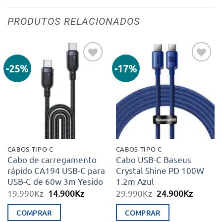
PRODUTOS RELACIONADOS
-25%
-17%
Adicionar
Adicionar
aos meus
aos meus
desejos
desejos
CABOS TIPO C
CABOS TIPO C
Cabo de carregamento
Cabo USB-C Baseus
rápido CA194 USB-C para
Crystal Shine PD 100W
USB-C de 60w 3m Yesido
1.2m Azul
O
O
O
O
19.990
Kz
14.900
Kz
29.990
Kz
24.900
Kz
preço
preço
preço
preço
original
atual
original
atual
COMPRAR
COMPRAR
era:
é:
era:
é: