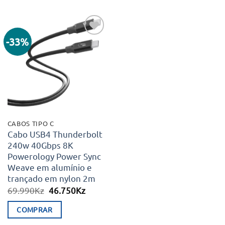
-33%
Adicionar
aos meus
desejos
CABOS TIPO C
Cabo USB4 Thunderbolt
240w 40Gbps 8K
Powerology Power Sync
Weave em alumínio e
trançado em nylon 2m
O
O
69.990
Kz
46.750
Kz
preço
preço
original
atual
COMPRAR
era:
é:
69.990Kz.
46.750Kz.