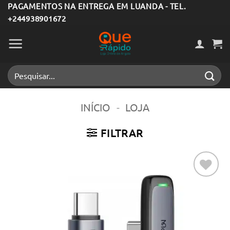
Skip
PAGAMENTOS NA ENTREGA EM LUANDA - TEL.
+244938901672
to
content
Pesquisar
por:
INÍCIO
-
LOJA
FILTRAR
Adicionar
aos meus
desejos