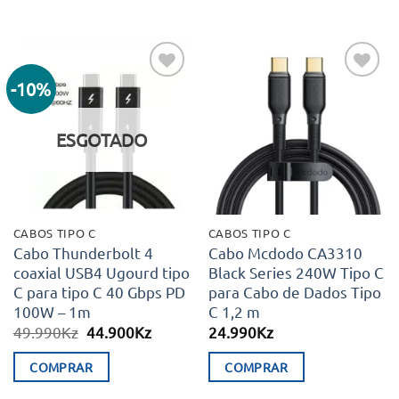
19.990Kz.
14.900Kz.
29.990Kz.
24.900K
-10%
Adicionar
Adicionar
aos meus
aos meus
desejos
desejos
ESGOTADO
CABOS TIPO C
CABOS TIPO C
Cabo Thunderbolt 4
Cabo Mcdodo CA3310
coaxial USB4 Ugourd tipo
Black Series 240W Tipo C
C para tipo C 40 Gbps PD
para Cabo de Dados Tipo
100W – 1m
C 1,2 m
O
O
49.990
Kz
44.900
Kz
24.990
Kz
preço
preço
original
atual
COMPRAR
COMPRAR
era:
é:
49.990Kz.
44.900Kz.