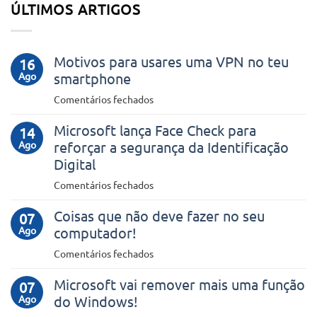
ÚLTIMOS ARTIGOS
Motivos para usares uma VPN no teu
16
Ago
smartphone
em
Comentários fechados
Motivos
Microsoft lança Face Check para
para
14
Ago
reforçar a segurança da Identificação
usares
uma
Digital
VPN
em
Comentários fechados
no
Microsoft
teu
Coisas que não deve fazer no seu
lança
07
smartphone
Ago
computador!
Face
Check
em
Comentários fechados
para
Coisas
reforçar
Microsoft vai remover mais uma função
que
07
a
Ago
do Windows!
não
segurança
deve