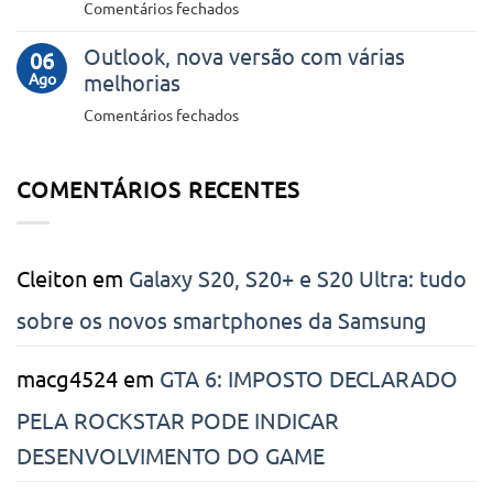
em
Comentários fechados
da
fazer
Microsoft
Identificação
no
Outlook, nova versão com várias
vai
06
Digital
seu
Ago
melhorias
remover
computador!
mais
em
Comentários fechados
uma
Outlook,
função
nova
do
COMENTÁRIOS RECENTES
versão
Windows!
com
várias
melhorias
Cleiton
em
Galaxy S20, S20+ e S20 Ultra: tudo
sobre os novos smartphones da Samsung
macg4524
em
GTA 6: IMPOSTO DECLARADO
PELA ROCKSTAR PODE INDICAR
DESENVOLVIMENTO DO GAME