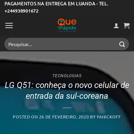
Skip
PAGAMENTOS NA ENTREGA EM LUANDA - TEL.
+244938901672
to
content
Pesquisar
por:
TECNOLOGIAS
LG Q51: conheça o novo celular de
entrada da sul-coreana
POSTED ON
26 DE FEVEREIRO, 2020
BY
YANICKOFF