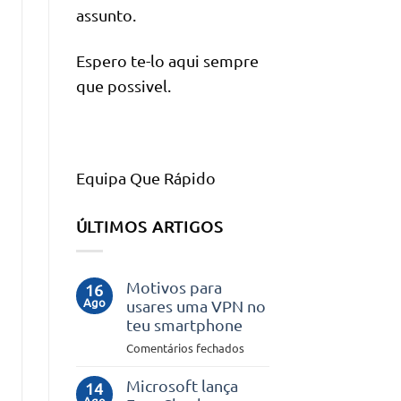
assunto.
Espero te-lo aqui sempre
que possivel.
Equipa Que Rápido
ÚLTIMOS ARTIGOS
Motivos para
16
Ago
usares uma VPN no
teu smartphone
em
Comentários fechados
Motivos
para
Microsoft lança
14
Ago
usares