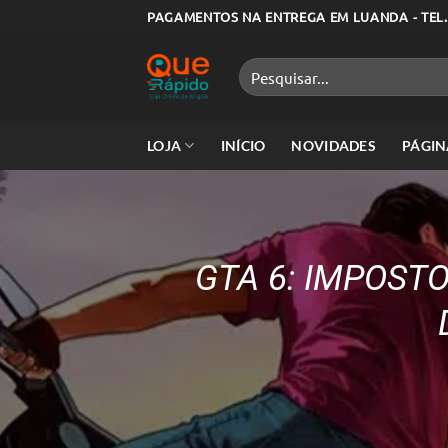
Skip
PAGAMENTOS NA ENTREGA EM LUANDA - TEL.
to
content
Pesquisar
por:
LOJA
INÍCIO
NOVIDADES
PÁGIN
GTA 6: IMPOST