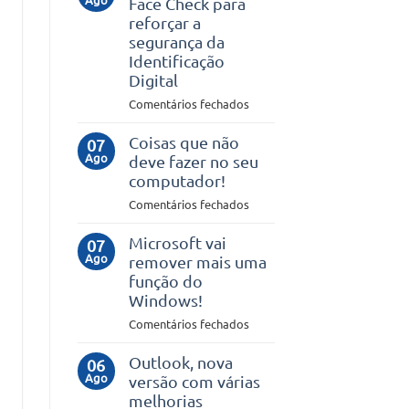
Face Check para
uma
reforçar a
VPN
segurança da
no
Identificação
teu
Digital
smartphone
em
Comentários fechados
Microsoft
lança
Coisas que não
07
Ago
Face
deve fazer no seu
Check
computador!
para
em
Comentários fechados
reforçar
Coisas
a
que
Microsoft vai
07
segurança
Ago
não
remover mais uma
da
deve
função do
Identificação
fazer
Windows!
Digital
no
em
Comentários fechados
seu
Microsoft
computador!
vai
Outlook, nova
06
Ago
remover
versão com várias
mais
melhorias