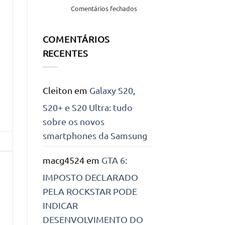
uma
em
Comentários fechados
função
Outlook,
do
nova
Windows!
COMENTÁRIOS
versão
com
RECENTES
várias
melhorias
Cleiton
em
Galaxy S20,
S20+ e S20 Ultra: tudo
sobre os novos
smartphones da Samsung
macg4524
em
GTA 6:
IMPOSTO DECLARADO
PELA ROCKSTAR PODE
INDICAR
DESENVOLVIMENTO DO