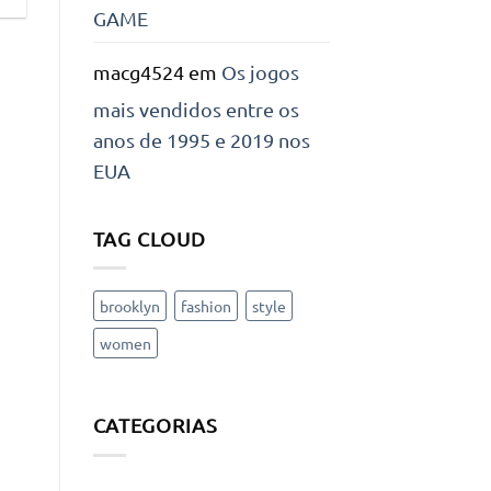
GAME
macg4524
em
Os jogos
mais vendidos entre os
anos de 1995 e 2019 nos
EUA
TAG CLOUD
brooklyn
fashion
style
women
CATEGORIAS