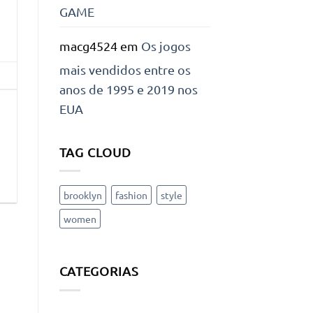
GAME
macg4524
em
Os jogos
mais vendidos entre os
anos de 1995 e 2019 nos
EUA
TAG CLOUD
brooklyn
fashion
style
women
CATEGORIAS