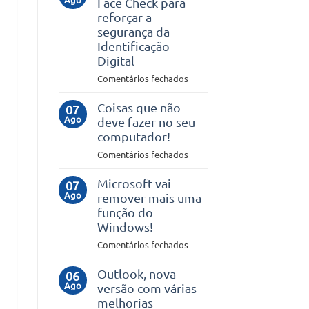
Face Check para
uma
reforçar a
VPN
segurança da
no
Identificação
teu
Digital
smartphone
em
Comentários fechados
Microsoft
lança
Coisas que não
07
Ago
Face
deve fazer no seu
Check
computador!
para
em
Comentários fechados
reforçar
Coisas
a
que
Microsoft vai
07
segurança
Ago
não
remover mais uma
da
deve
função do
Identificação
fazer
Windows!
Digital
no
em
Comentários fechados
seu
Microsoft
computador!
vai
Outlook, nova
06
Ago
remover
versão com várias
mais
melhorias