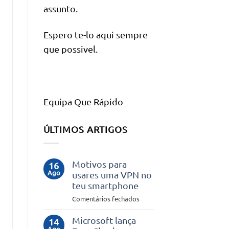
assunto.
Espero te-lo aqui sempre
que possivel.
Equipa Que Rápido
ÚLTIMOS ARTIGOS
Motivos para
16
Ago
usares uma VPN no
teu smartphone
em
Comentários fechados
Motivos
para
Microsoft lança
14
Ago
usares