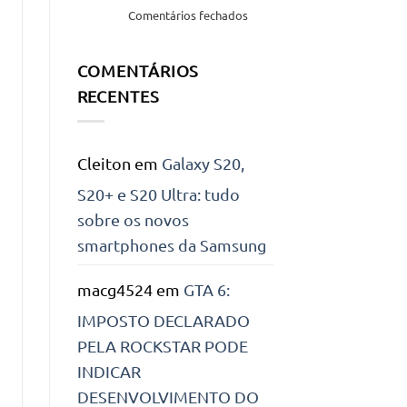
uma
em
Comentários fechados
função
Outlook,
do
nova
Windows!
COMENTÁRIOS
versão
com
RECENTES
várias
melhorias
Cleiton
em
Galaxy S20,
S20+ e S20 Ultra: tudo
sobre os novos
smartphones da Samsung
macg4524
em
GTA 6:
IMPOSTO DECLARADO
PELA ROCKSTAR PODE
INDICAR
DESENVOLVIMENTO DO