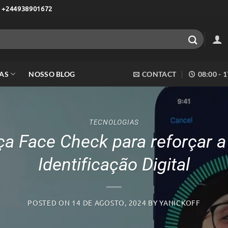
 +244938901672
AS
NOSSO BLOG
CONTACT
08:00 - 
TECNOLOGIAS
ça Face Check para reforçar 
Identificação Digital
POSTED ON
14 DE AGOSTO, 2024
BY
YANICKOFF