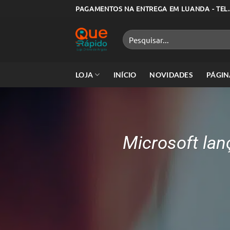
Skip
PAGAMENTOS NA ENTREGA EM LUANDA - TEL.
to
content
Pesquisar
por:
LOJA
INÍCIO
NOVIDADES
PÁGIN
Microsoft lan