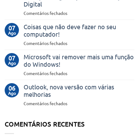
uma
Digital
VPN
em
Comentários fechados
no
Microsoft
teu
Coisas que não deve fazer no seu
lança
07
smartphone
Ago
computador!
Face
Check
em
Comentários fechados
para
Coisas
reforçar
Microsoft vai remover mais uma função
que
07
a
Ago
do Windows!
não
segurança
deve
em
Comentários fechados
da
fazer
Microsoft
Identificação
no
Outlook, nova versão com várias
vai
06
Digital
seu
Ago
melhorias
remover
computador!
mais
em
Comentários fechados
uma
Outlook,
função
nova
do
COMENTÁRIOS RECENTES
versão
Windows!
com
várias