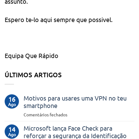
assunto.
Espero te-lo aqui sempre que possivel.
Equipa Que Rápido
ÚLTIMOS ARTIGOS
Motivos para usares uma VPN no teu
16
Ago
smartphone
em
Comentários fechados
Motivos
Microsoft lança Face Check para
para
14
Ago
reforçar a segurança da Identificação
usares