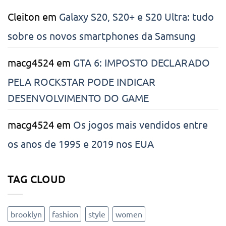
melhorias
Cleiton
em
Galaxy S20, S20+ e S20 Ultra: tudo
sobre os novos smartphones da Samsung
macg4524
em
GTA 6: IMPOSTO DECLARADO
PELA ROCKSTAR PODE INDICAR
DESENVOLVIMENTO DO GAME
macg4524
em
Os jogos mais vendidos entre
os anos de 1995 e 2019 nos EUA
TAG CLOUD
brooklyn
fashion
style
women