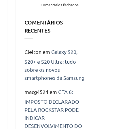
uma
em
Comentários fechados
função
Outlook,
do
nova
Windows!
COMENTÁRIOS
versão
com
RECENTES
várias
melhorias
Cleiton
em
Galaxy S20,
S20+ e S20 Ultra: tudo
sobre os novos
smartphones da Samsung
macg4524
em
GTA 6:
IMPOSTO DECLARADO
PELA ROCKSTAR PODE
INDICAR
DESENVOLVIMENTO DO