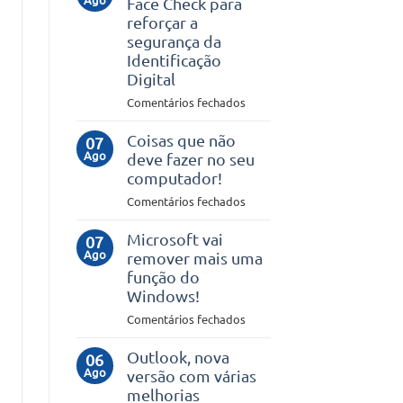
Face Check para
uma
reforçar a
VPN
segurança da
no
Identificação
teu
Digital
smartphone
em
Comentários fechados
Microsoft
lança
Coisas que não
07
Ago
Face
deve fazer no seu
Check
computador!
para
em
Comentários fechados
reforçar
Coisas
a
que
Microsoft vai
07
segurança
Ago
não
remover mais uma
da
deve
função do
Identificação
fazer
Windows!
Digital
no
em
Comentários fechados
seu
Microsoft
computador!
vai
Outlook, nova
06
Ago
remover
versão com várias
mais
melhorias