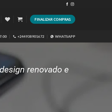
FINALIZAR COMPRAS
17:00
+244938901672
WHATSAPP
 design renovado e