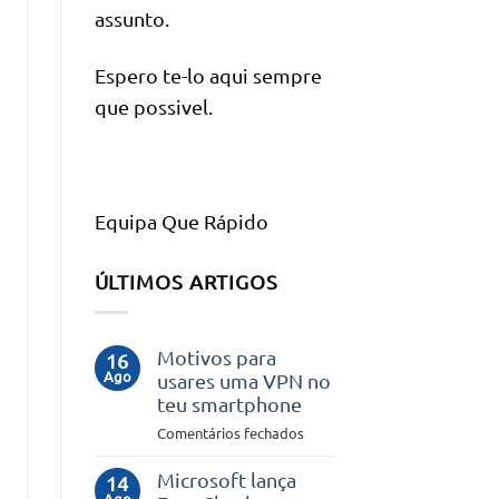
assunto.
Espero te-lo aqui sempre
que possivel.
Equipa Que Rápido
ÚLTIMOS ARTIGOS
Motivos para
16
Ago
usares uma VPN no
teu smartphone
em
Comentários fechados
Motivos
para
Microsoft lança
14
Ago
usares