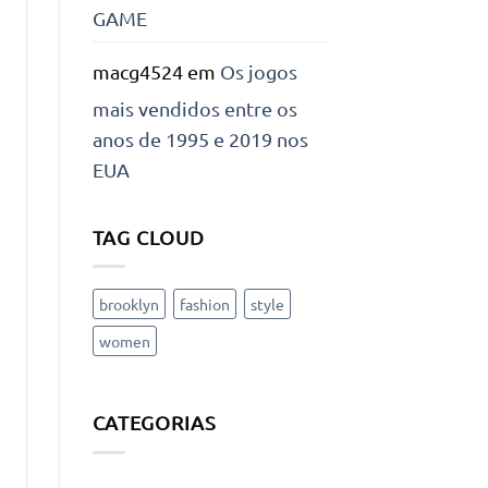
GAME
macg4524
em
Os jogos
mais vendidos entre os
anos de 1995 e 2019 nos
EUA
TAG CLOUD
brooklyn
fashion
style
women
CATEGORIAS