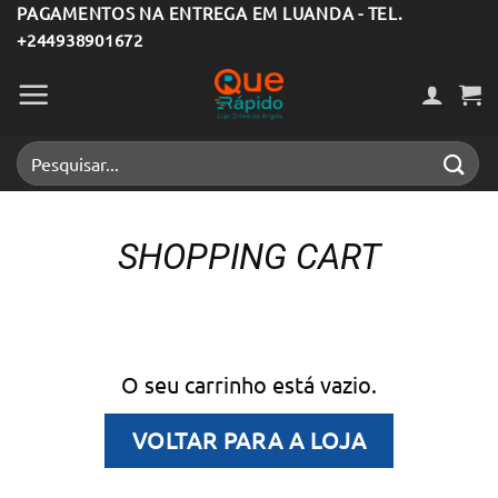
Skip
PAGAMENTOS NA ENTREGA EM LUANDA - TEL.
+244938901672
to
content
Pesquisar
por:
SHOPPING CART
O seu carrinho está vazio.
VOLTAR PARA A LOJA