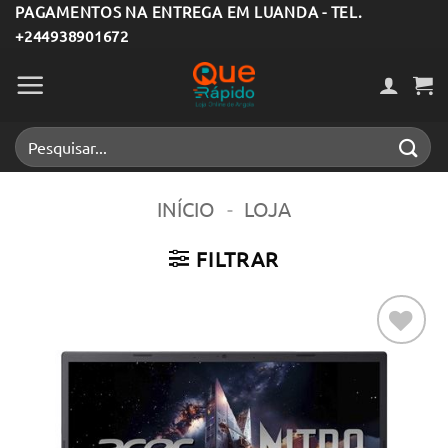
Skip
PAGAMENTOS NA ENTREGA EM LUANDA - TEL.
+244938901672
to
content
Pesquisar
por:
INÍCIO
-
LOJA
FILTRAR
Adicionar
aos meus
desejos