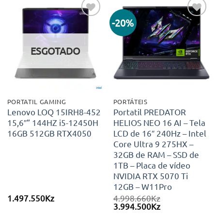
-20%
Adicionar
Adicionar
aos meus
aos meus
desejos
desejos
ESGOTADO
PORTATIL GAMING
PORTÁTEIS
Lenovo LOQ 15IRH8-452
Portatil PREDATOR
15,6″” 144HZ i5-12450H
HELIOS NEO 16 AI – Tela
16GB 512GB RTX4050
LCD de 16″ 240Hz – Intel
Core Ultra 9 275HX –
32GB de RAM – SSD de
1TB – Placa de vídeo
NVIDIA RTX 5070 Ti
12GB – W11Pro
1.497.550
Kz
4.998.660
Kz
O
O
3.994.500
Kz
preço
preço