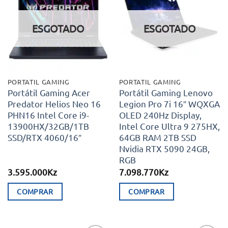
Adicionar
Adicionar
aos meus
aos meus
desejos
desejos
ESGOTADO
ESGOTADO
PORTATIL GAMING
PORTATIL GAMING
Portátil Gaming Acer
Portátil Gaming Lenovo
Predator Helios Neo 16
Legion Pro 7i 16″ WQXGA
PHN16 Intel Core i9-
OLED 240Hz Display,
13900HX/32GB/1TB
Intel Core Ultra 9 275HX,
SSD/RTX 4060/16″
64GB RAM 2TB SSD
Nvidia RTX 5090 24GB,
RGB
3.595.000
Kz
7.098.770
Kz
COMPRAR
COMPRAR