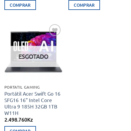
original
atual
COMPRAR
COMPRAR
era:
é:
4.998.660Kz.
3.994.500Kz.
Adicionar
aos meus
desejos
ESGOTADO
PORTATIL GAMING
Portátil Acer Swift Go 16
SFG16 16” Intel Core
Ultra 9 185H 32GB 1TB
W11H
2.498.760
Kz