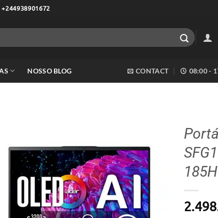
 +244938901672
AS
NOSSO BLOG
CONTACT
08:00 - 
Portá
SFG16
Adicionar
aos meus
185H
desejos
2.498