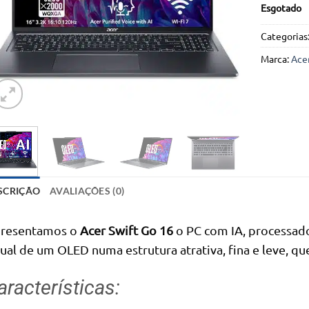
Esgotado
Categorias
Marca:
Ace
SCRIÇÃO
AVALIAÇÕES (0)
resentamos o
Acer Swift Go 16
o PC com IA, processado
sual de um OLED numa estrutura atrativa, fina e leve, 
aracterísticas: