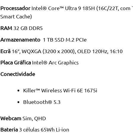
Processador
Intel® Core™ Ultra 9 185H (16C/22T, com 
Smart Cache)
RAM
32 GB DDR5
Armazenamento
1 TB SSD M.2 PCIe
Ecrã
16″, WQXGA (3200 x 2000), OLED 120Hz, 16:10
Placa Gráfica
Intel® Arc Graphics
Conectividade
Killer™ Wireless Wi-Fi 6E 1675i
Bluetooth® 5.3
Webcam
Sim, QHD
Bateria
3 células 65Wh Li-ion