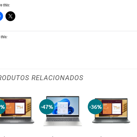
e this:
 this:
RODUTOS RELACIONADOS
3%
-47%
-36%
Adicionar
Adicionar
Adicionar
aos meus
aos meus
aos meus
desejos
desejos
desejos