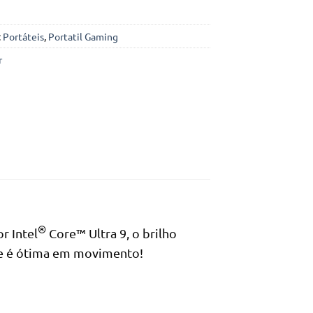
:
Portáteis
,
Portatil Gaming
r
®
r Intel
Core™ Ultra 9, o brilho
que é ótima em movimento!