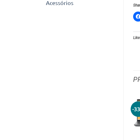
Acessórios
Shar
Like
P
-3