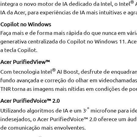
®
integra o novo motor de IA dedicado da Intel, o Intel
A
IA da Acer, para experiências de IA mais intuitivas e agr
Copilot no Windows
Faça mais e de forma mais rápida do que nunca em vária
generativa centralizada do Copilot no Windows 11. Ac
a tecla Copilot.
Acer PurifiedView™
®
Com tecnologia Intel
AI Boost, desfrute de enquadr
fundo avançada e correção do olhar em videochamadas
TNR torna as imagens mais nítidas em condições de pou
Acer PurifiedVoice™ 2.0
.º
Utilizando algoritmos de IA e um 3
microfone para ide
indesejados, o Acer PurifiedVoice™ 2.0 oferece um áud
de comunicação mais envolventes.