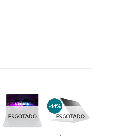
-44%
Adicionar
Adicionar
aos meus
aos meus
ESGOTADO
ESGOTADO
desejos
desejos