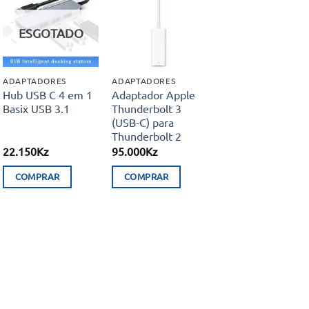
Adicionar
Adicionar
aos meus
aos meus
ESGOTADO
desejos
desejos
ADAPTADORES
ADAPTADORES
Hub USB C 4 em 1
Adaptador Apple
Basix USB 3.1
Thunderbolt 3
(USB-C) para
Thunderbolt 2
22.150
Kz
95.000
Kz
COMPRAR
COMPRAR