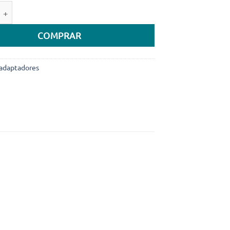
de de Adaptador Hub USB C Baseus AcmeJoy 7-Port Type-C H
COMPRAR
adaptadores