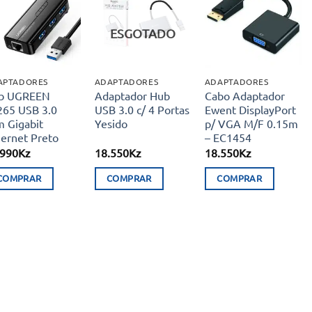
Adicionar
Adicionar
Adicionar
aos meus
aos meus
aos meus
ESGOTADO
desejos
desejos
desejos
APTADORES
ADAPTADORES
ADAPTADORES
b UGREEN
Adaptador Hub
Cabo Adaptador
265 USB 3.0
USB 3.0 c/ 4 Portas
Ewent DisplayPort
m Gigabit
Yesido
p/ VGA M/F 0.15m
hernet Preto
– EC1454
.990
Kz
18.550
Kz
18.550
Kz
COMPRAR
COMPRAR
COMPRAR