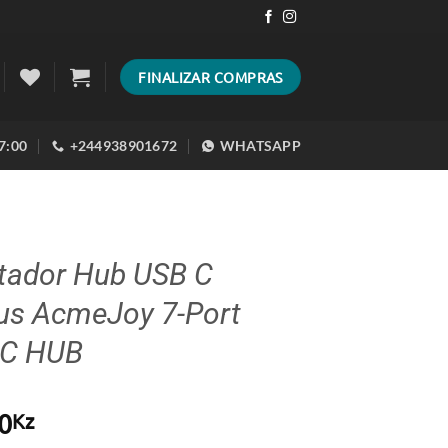
FINALIZAR COMPRAS
17:00
+244938901672
WHATSAPP
tador Hub USB C
us AcmeJoy 7-Port
-C HUB
0
Kz