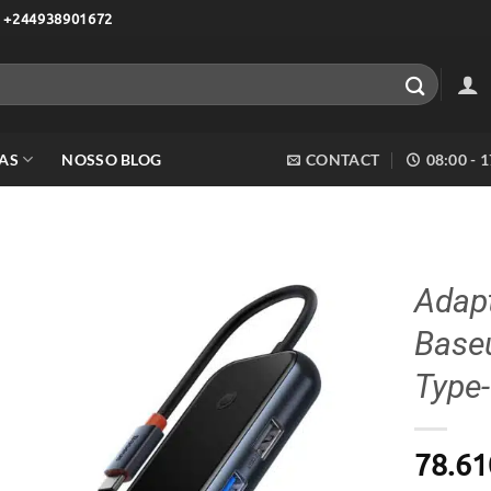
 +244938901672
AS
NOSSO BLOG
CONTACT
08:00 - 
Adap
Base
Adicionar
aos meus
Type
desejos
78.61