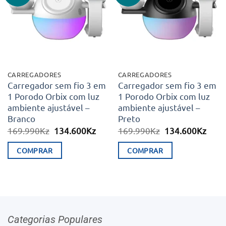
aos meus
aos meus
desejos
desejos
CARREGADORES
CARREGADORES
Carregador sem fio 3 em
Carregador sem fio 3 em
1 Porodo Orbix com luz
1 Porodo Orbix com luz
ambiente ajustável –
ambiente ajustável –
Branco
Preto
O
O
O
O
169.990
Kz
134.600
Kz
169.990
Kz
134.600
Kz
preço
preço
preço
preç
original
atual
original
atual
COMPRAR
COMPRAR
era:
é:
era:
é:
169.990Kz.
134.600Kz.
169.990Kz.
134.
Categorias Populares