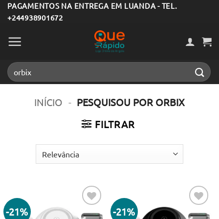
Skip
PAGAMENTOS NA ENTREGA EM LUANDA - TEL.
+244938901672
to
content
Pesquisar
por:
INÍCIO
-
PESQUISOU POR ORBIX
FILTRAR
-21%
-21%
Adicionar
Adicionar